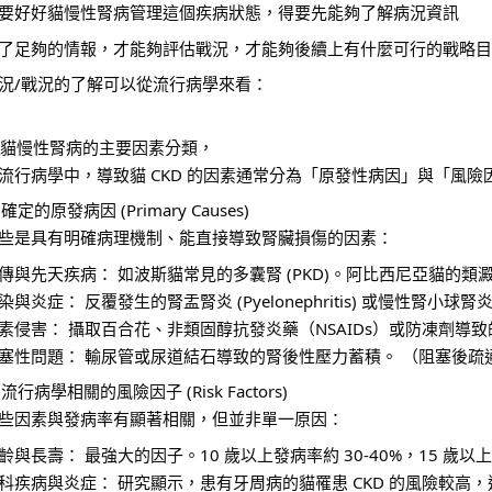
要好好貓慢性腎病管理這個疾病狀態，得要先能夠了解病況資訊
了足夠的情報，才能夠評估戰況，才能夠後續上有什麼可行的戰略目
況/戰況的了解可以從流行病學來看：
. 貓慢性腎病的主要因素分類，
流行病學中，導致貓 CKD 的因素通常分為「原發性病因」與「風險
. 確定的原發病因 (Primary Causes)
些是具有明確病理機制、能直接導致腎臟損傷的因素：
傳與先天疾病： 如波斯貓常見的多囊腎 (PKD)。阿比西尼亞貓的類
染與炎症： 反覆發生的腎盂腎炎 (Pyelonephritis) 或慢性腎小球腎
素侵害： 攝取百合花、非類固醇抗發炎藥（NSAIDs）或防凍劑導
塞性問題： 輸尿管或尿道結石導致的腎後性壓力蓄積。 （阻塞後疏
. 流行病學相關的風險因子 (Risk Factors)
些因素與發病率有顯著相關，但並非單一原因：
齡與長壽： 最強大的因子。10 歲以上發病率約 30-40%，15 歲以上
科疾病與炎症： 研究顯示，患有牙周病的貓罹患 CKD 的風險較高