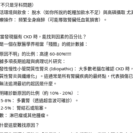
ˊ不只是牙科問題）
活環境與飲食： 脫水（如你所說的乾糧加飲水不足）與高磷攝取 尤
療操作： 频繁全身麻醉（可能導致腎臟低血氧損害）。
. 當發現貓有 CKD 時，能找到因素的百分比？
是一個在獸醫學界相當「殘酷」的統計數據：
原因不明」的比例：高達 60-80%!!!!!
據多項長期追蹤與病理切片研究：
發性慢性小管間質性腎炎 (Idiopathic)： 大多數老貓在確認 CK
質性腎炎與纖維化」。這通常是所有腎臟疾病的最終點，代表損傷已
無法追溯最初的起因是什麼。
明確診斷原因的比例（約 10% - 20%）： 
 5-8%： 多囊腎（透過超音波可確診）。
 2-5%： 腎結石或阻塞。
數： 淋巴瘤或其他腫瘤。
什麼這麼難找原因？