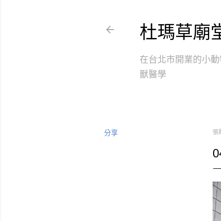
杜瑪草廟
在台北市開業的小動
獸醫學
分享
張