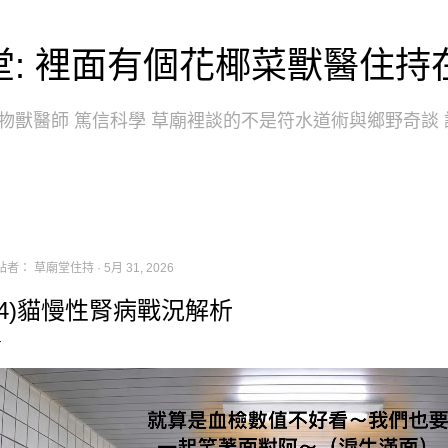
跳到主要內容
堂: 裡面有個花椰菜獸醫住持
物獸醫師 篤信科學 草廟裡談的不是符水道術與鄉野奇談
貼者：
草廟堂住持
5月 31, 2026
04)貓慢性腎病戰況解析