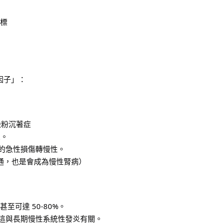
標
因子」：
澱粉沉著症
炎。
致的急性損傷轉慢性。
通，也是會成為慢性腎病）
甚至可達 50-80%。
，這與長期慢性系統性發炎有關。