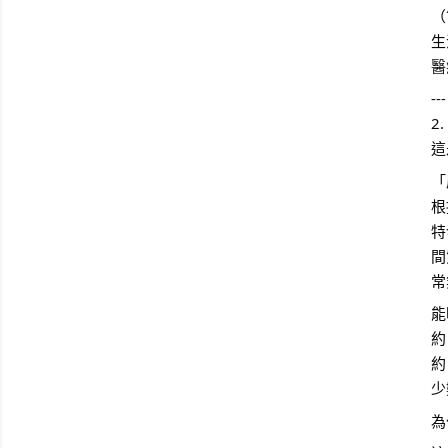
（
生
醫
---
2
這
「
根
特
間
常
能
約
約
少
為