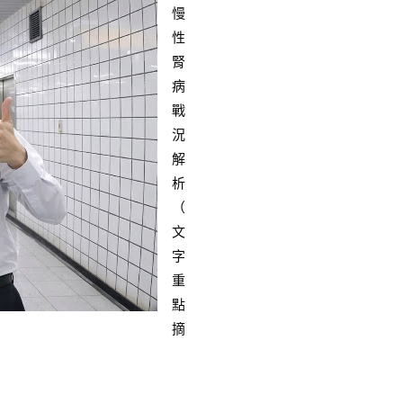
慢
性
腎
病
戰
況
解
析 
（
文
字
重
點
摘