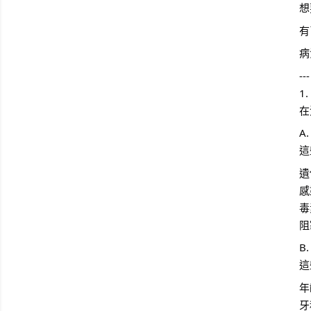
想
有
病
---
1
在
A
這
遺
感
毒
阻
B
這
年
牙