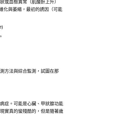
狀或血檢異常（肌酸酐上升）
纖維化與萎縮，最初的誘因（可能
)
。
測方法與綜合監測，試圖在那
病症。可能是心臟、甲狀腺功能
現實真的蠻殘酷的，但是隨著歲