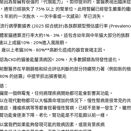
是因為腎臟有很強的「代償能力」。如你提到的，當貓表現出臨床症
，通常已經損失了 75% 以上 的腎單位。此時腎臟已經發生嚴重的
 5 年前的一次脫水、一次中毒或一次感染）早已消失。
. 流行病學數據表 (2025 綜合統計)各族群類型預估盛行率 (Prevalence
體家貓通算流行率大約1% - 3%，這包含幼年與中年貓大部分的族群
 歲以上成貓10% - 20%進入風險期。
5 歲以上老貓30% - 80%**高齡化造成的器官衰竭主因。
認為CKD的貓後能釐清病因< 20%，大多數歸類為特發性退化。
前獸醫界在早期篩檢和綜合評估判斷的部分持續努力著（例如新的檢
80% 的迷霧」中提早抓出損害徵兆
語：
臟是一個倒霉鬼，任何病理疾病開始都可能會影響其功能。
以在現代動物都可以大幅壽命增加的情況下，慢性腎病是很常見的共
進症、腫瘤疾病等等都會搭著慢性腎病，已經不是單一發生了。雖然
腎功能會逐漸下降、老化，腎功能是不可能跟以前一樣。
以當我們如果能夠發現可能的致病因素，或是背景疾病