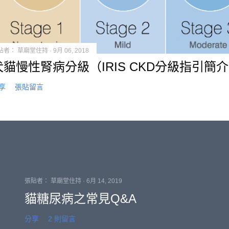
貼者：
草廟堂住持
9月 06, 2018
犬貓慢性腎病分級（IRIS CKD分級指引簡
享
張貼留言
張貼者：
草廟堂住持
6月 14, 2019
貓糖尿病之常見Q&A
分享
2 則留言