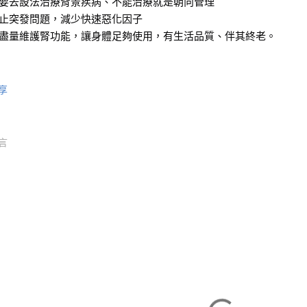
要去設法治療背景疾病、不能治療就是朝向管理
止突發問題，減少快速惡化因子
盡量維護腎功能，讓身體足夠使用，有生活品質、伴其終老。
享
言