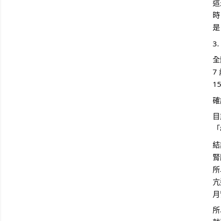
這
時
是
3
全
7
1
確
目
「
結
腎
所
亢
月
所