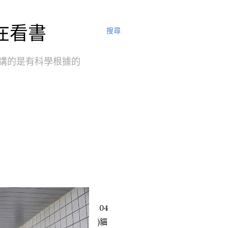
在看書
搜尋
 講的是有科學根據的
04
)貓