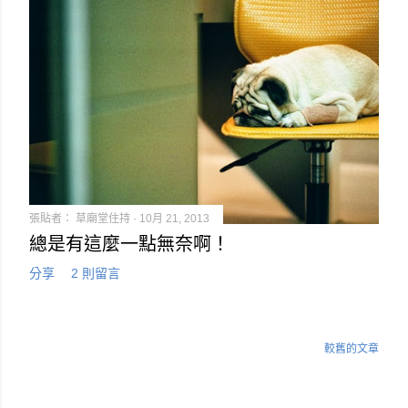
文
章
張貼者：
草廟堂住持
10月 21, 2013
總是有這麼一點無奈啊！
分享
2 則留言
較舊的文章