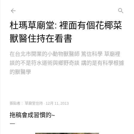
跳到主要內容
杜瑪草廟堂: 裡面有個花椰菜
獸醫住持在看書
在台北市開業的小動物獸醫師 篤信科學 草廟裡
談的不是符水道術與鄉野奇談 講的是有科學根據
的獸醫學
張貼者：
草廟堂住持
12月 11, 2013
拖稿會成習慣的~