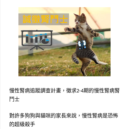
慢性腎病追蹤調查計畫，徵求
2-4
期的慢性腎病腎
鬥士
對許多狗狗與貓咪的家長來說，慢性腎病是恐怖
的超級殺手