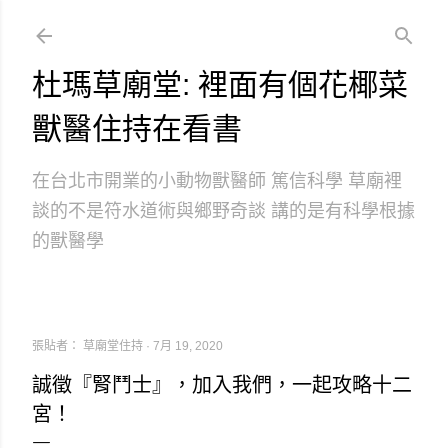
跳到主要內容
杜瑪草廟堂: 裡面有個花椰菜
獸醫住持在看書
在台北市開業的小動物獸醫師 篤信科學 草廟裡
談的不是符水道術與鄉野奇談 講的是有科學根據
的獸醫學
張貼者：
草廟堂住持
7月 19, 2020
誠徵『腎鬥士』，加入我們，一起攻略十二
宮！