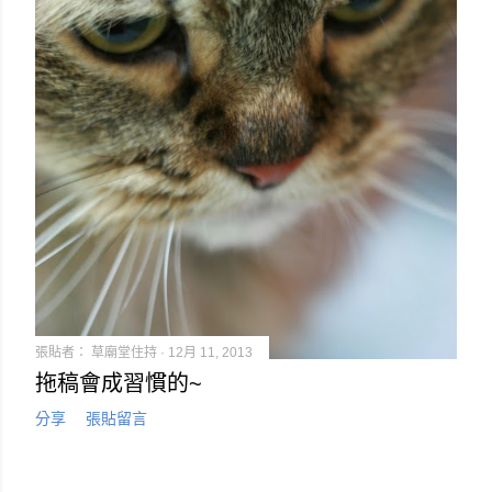
張貼者：
草廟堂住持
12月 11, 2013
拖稿會成習慣的~
分享
張貼留言