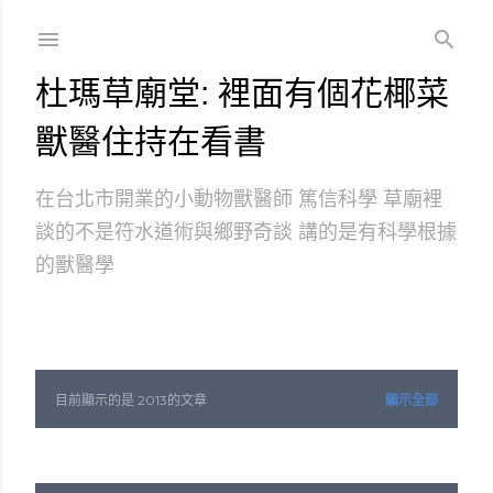
跳到主要內容
杜瑪草廟堂: 裡面有個花椰菜
獸醫住持在看書
在台北市開業的小動物獸醫師 篤信科學 草廟裡
談的不是符水道術與鄉野奇談 講的是有科學根據
的獸醫學
目前顯示的是 2013的文章
顯示全部
發
表