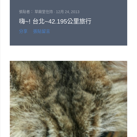
文
張貼者：
草廟堂住持
12月 24, 2013
章
嗨~! 台北~42.195公里旅行
分享
張貼留言